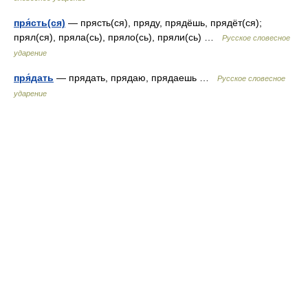
пря́сть(ся)
— прясть(ся), пряду, прядёшь, прядёт(ся);
прял(ся), пряла(сь), пряло(сь), пряли(сь) …
Русское словесное
ударение
пря́дать
— прядать, прядаю, прядаешь …
Русское словесное
ударение