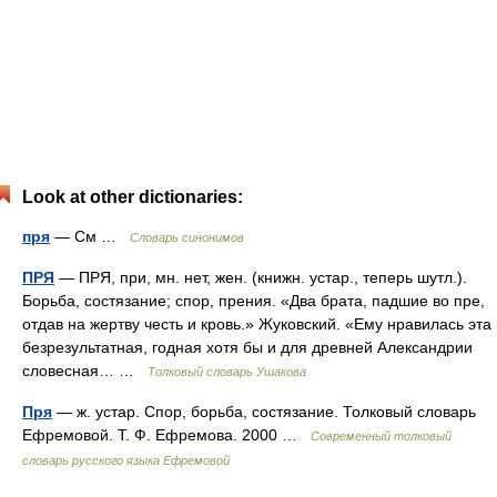
Look at other dictionaries:
пря
— См …
Словарь синонимов
ПРЯ
— ПРЯ, при, мн. нет, жен. (книжн. устар., теперь шутл.).
Борьба, состязание; спор, прения. «Два брата, падшие во пре,
отдав на жертву честь и кровь.» Жуковский. «Ему нравилась эта
безрезультатная, годная хотя бы и для древней Александрии
словесная… …
Толковый словарь Ушакова
Пря
— ж. устар. Спор, борьба, состязание. Толковый словарь
Ефремовой. Т. Ф. Ефремова. 2000 …
Современный толковый
словарь русского языка Ефремовой