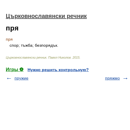
Църковнославянски речник
пря
пря
спор; тъжба; безпорядък.
Църковнославянски речник
.
Павел Николов
.
2015
.
Игры ⚽
Нужно решить контрольную?
пружие
пряжмо