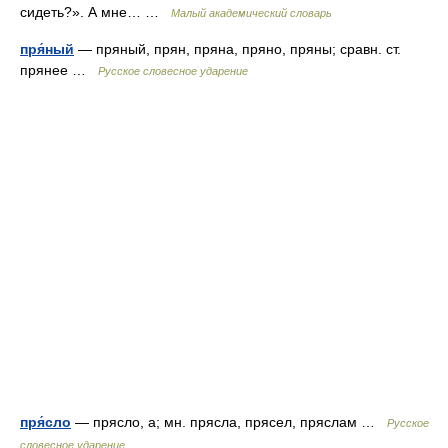
сидеть?». А мне… …
Малый академический словарь
пря́ный
— пряный, прян, пряна, пряно, пряны; сравн. ст.
прянее …
Русское словесное ударение
пря́сло
— прясло, а; мн. прясла, прясел, пряслам …
Русское
словесное ударение