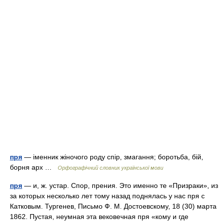
пря
— іменник жіночого роду спір, змагання; боротьба, бій,
борня арх …
Орфографічний словник української мови
пря
— и, ж. устар. Спор, прения. Это именно те «Призраки», из
за которых несколько лет тому назад поднялась у нас пря с
Катковым. Тургенев, Письмо Ф. М. Достоевскому, 18 (30) марта
1862. Пустая, неумная эта вековечная пря «кому и где