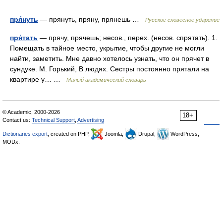
пря́нуть
— прянуть, пряну, прянешь …
Русское словесное ударение
пря́тать
— прячу, прячешь; несов., перех. (несов. спрятать). 1.
Помещать в тайное место, укрытие, чтобы другие не могли
найти, заметить. Мне давно хотелось узнать, что он прячет в
сундуке. М. Горький, В людях. Сестры постоянно прятали на
квартире у… …
Малый академический словарь
© Academic, 2000-2026
18+
Contact us:
Technical Support
,
Advertising
Dictionaries export
, created on PHP,
Joomla,
Drupal,
WordPress,
MODx.